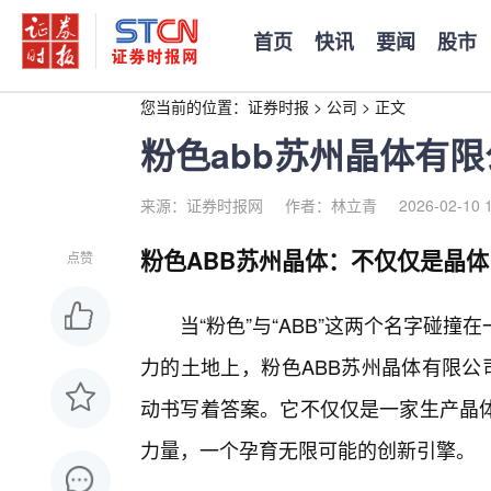
首页
快讯
要闻
股市
您当前的位置：
证券时报
>
公司
>
正文
粉色abb苏州晶体有限
来源：证券时报网
作者：林立青
2026-02-10 
粉色ABB苏州晶体：不仅仅是晶
点赞
当“粉色”与“ABB”这两个名字碰
力的土地上，粉色ABB苏州晶体有限公
动书写着答案。它不仅仅是一家生产晶体
力量，一个孕育无限可能的创新引擎。