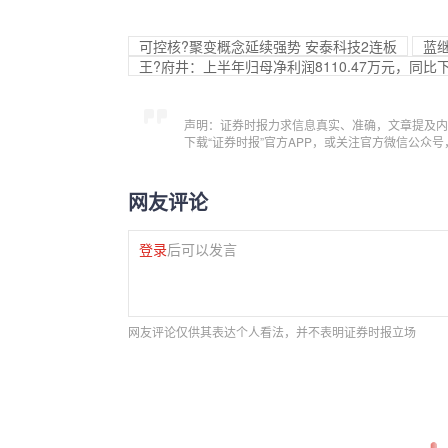
可控核?聚变概念延续强势 安泰科技2连板
蓝
王?府井：上半年归母净利润8110.47万元，同比下降
声明：证券时报力求信息真实、准确，文章提及内
下载“证券时报”官方APP，或关注官方微信公众
网友评论
登录
后可以发言
网友评论仅供其表达个人看法，并不表明证券时报立场